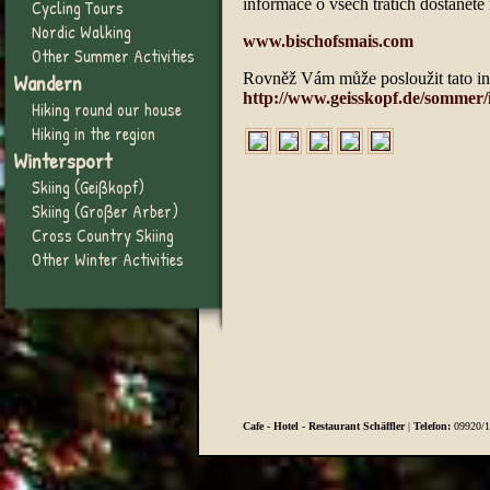
informace o všech tratích dostanete 
Cycling Tours
Nordic Walking
www.bischofsmais.com
Other Summer Activities
Wandern
Rovněž Vám může posloužit tato int
http://www.geisskopf.de/sommer/
Hiking round our house
Hiking in the region
Wintersport
Skiing (Geißkopf)
Skiing (Großer Arber)
Cross Country Skiing
Other Winter Activities
Cafe - Hotel - Restaurant Schäffler
|
Telefon:
09920/1