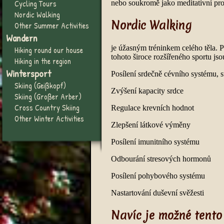
Cycling Tours
nebo soukromě jako meditativní pr
Nordic Walking
Nordic Walking
Other Summer Activities
Wandern
je úžasným tréninkem celého těla. 
Hiking round our house
tohoto široce rozšířeného sportu js
Hiking in the region
Wintersport
Posílení srdečně cévního systému, s
Skiing (Geißkopf)
Zvýšení kapacity srdce
Skiing (Großer Arber)
Cross Country Skiing
Regulace krevních hodnot
Other Winter Activities
Zlepšení látkové výměny
Posílení imunitního systému
Odbourání stresových hormonů
Posílení pohybového systému
Nastartování duševní svěžesti
Navíc je možné tento 